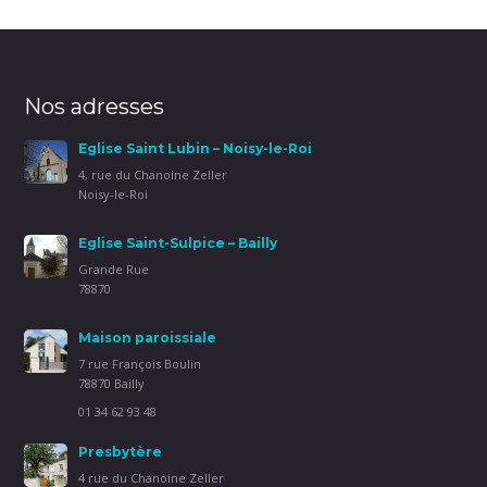
fenêtre)
Nos adresses
Eglise Saint Lubin – Noisy-le-Roi
4, rue du Chanoine Zeller
Noisy-le-Roi
Eglise Saint-Sulpice – Bailly
Grande Rue
78870
Maison paroissiale
7 rue François Boulin
78870 Bailly
01 34 62 93 48
Presbytère
4 rue du Chanoine Zeller