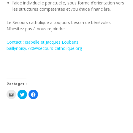
l’aide individuelle ponctuelle, sous forme d’orientation vers
les structures compétentes et /ou d’aide financière.
Le Secours catholique a toujours besoin de bénévoles.
N’hésitez pas à nous rejoindre.
Contact : Isabelle et Jacques Loubens
baillynoisy.780@secours-catholique.org
Partager :
Cliquez
Cliquez
Cliquez
pour
pour
pour
envoyer
partager
partager
par
sur
sur
e-
Twitter(ouvre
Facebook(ouvre
mail
dans
dans
à
une
une
un
nouvelle
nouvelle
ami(ouvre
fenêtre)
fenêtre)
dans
une
nouvelle