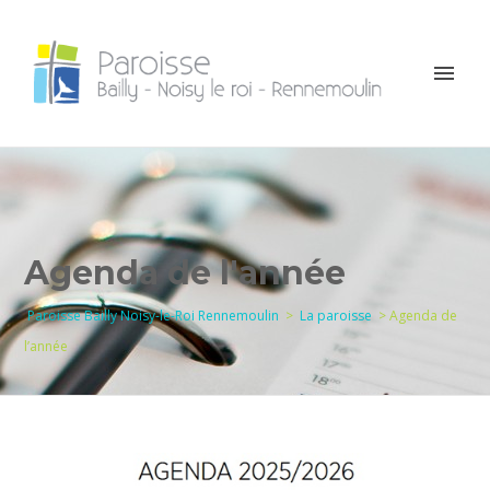
Agenda de l'année
Paroisse Bailly Noisy-le-Roi Rennemoulin
>
La paroisse
>
Agenda de
l’année