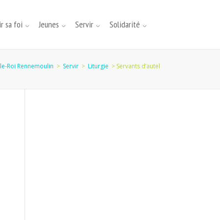
r sa foi
Jeunes
Servir
Solidarité
-le-Roi Rennemoulin
>
Servir
>
Liturgie
>
Servants d’autel