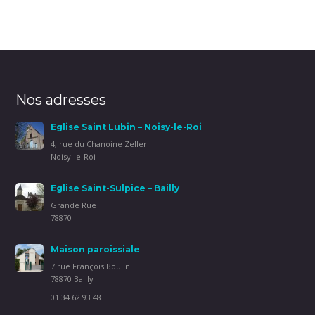
ami(ouvre
fenêtre)
fenêtre)
dans
une
nouvelle
fenêtre)
Nos adresses
Eglise Saint Lubin – Noisy-le-Roi
4, rue du Chanoine Zeller
Noisy-le-Roi
Eglise Saint-Sulpice – Bailly
Grande Rue
78870
Maison paroissiale
7 rue François Boulin
78870 Bailly
01 34 62 93 48