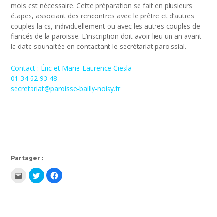
mois est nécessaire. Cette préparation se fait en plusieurs
étapes, associant des rencontres avec le prêtre et d’autres
couples laïcs, individuellement ou avec les autres couples de
fiancés de la paroisse. L’inscription doit avoir lieu un an avant
la date souhaitée en contactant le secrétariat paroissial.
Contact : Éric et Marie-Laurence Ciesla
01 34 62 93 48
secretariat@paroisse-bailly-noisy.fr
Partager :
Cliquez
Cliquez
Cliquez
pour
pour
pour
envoyer
partager
partager
par
sur
sur
e-
Twitter(ouvre
Facebook(ouvre
mail
dans
dans
à
une
une
un
nouvelle
nouvelle