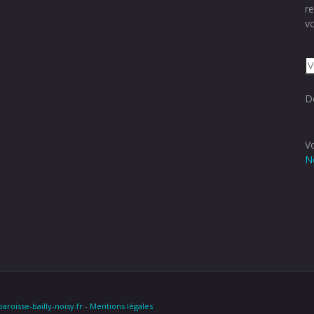
r
vo
Dé
V
N
roisse-bailly-noisy.fr
-
Mentions légales