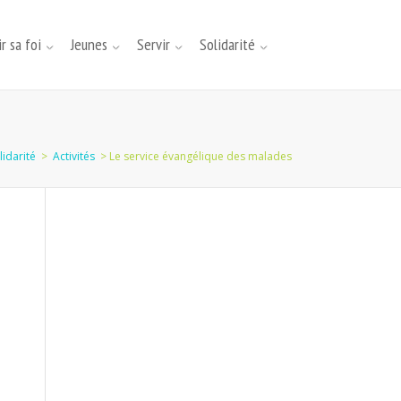
r sa foi
Jeunes
Servir
Solidarité
lidarité
>
Activités
>
Le service évangélique des malades