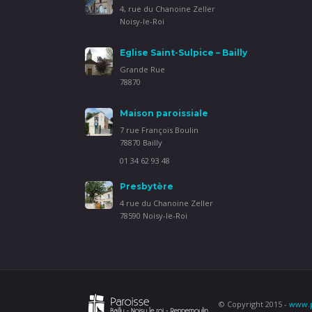
4, rue du Chanoine Zeller
Noisy-le-Roi
Eglise Saint-Sulpice – Bailly
Grande Rue
78870
Maison paroissiale
7 rue François Boulin
78870 Bailly
01 34 62 93 48
Presbytère
4 rue du Chanoine Zeller
78590 Noisy-le-Roi
© Copyright 2015 -
www.pa