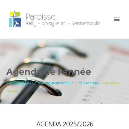
Agenda de l'année
Paroisse Bailly Noisy-le-Roi Rennemoulin
>
La paroisse
>
Agenda de
l’année