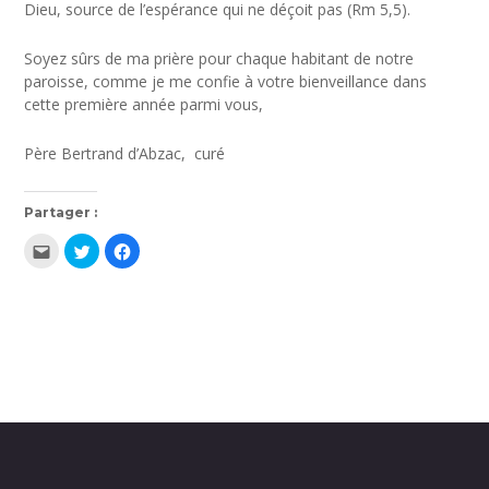
Dieu, source de l’espérance qui ne déçoit pas (Rm 5,5).
Soyez sûrs de ma prière pour chaque habitant de notre
paroisse, comme je me confie à votre bienveillance dans
cette première année parmi vous,
Père Bertrand d’Abzac, curé
Partager :
Cliquez
Cliquez
Cliquez
pour
pour
pour
envoyer
partager
partager
par
sur
sur
e-
Twitter(ouvre
Facebook(ouvre
mail
dans
dans
à
une
une
un
nouvelle
nouvelle
ami(ouvre
fenêtre)
fenêtre)
dans
une
nouvelle
fenêtre)