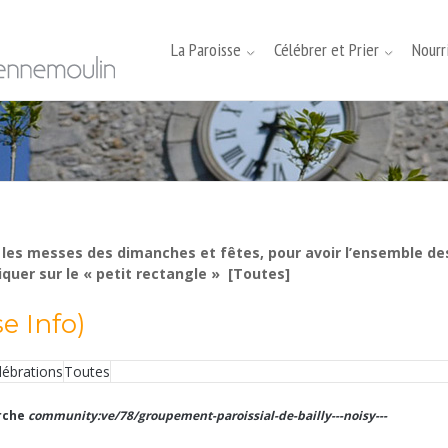
La Paroisse
Célébrer et Prier
Nourri
he les messes des dimanches et fêtes, pour avoir l’ensemble de
iquer sur le « petit rectangle » [Toutes]
e Info)
lébrations
Toutes
erche
community:ve/78/groupement-paroissial-de-bailly---noisy---