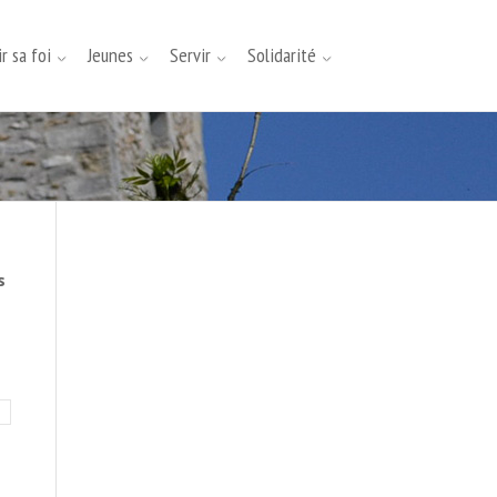
r sa foi
Jeunes
Servir
Solidarité
s