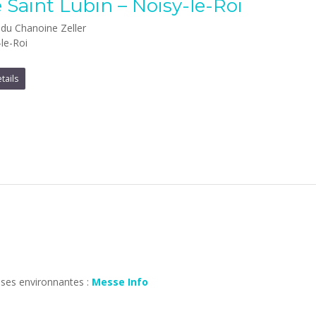
e Saint Lubin – Noisy-le-Roi
 du Chanoine Zeller
le-Roi
tails
sses environnantes :
Messe Info