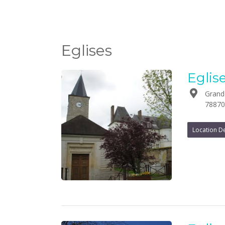
Eglises
Eglise
Grand
78870
Location De